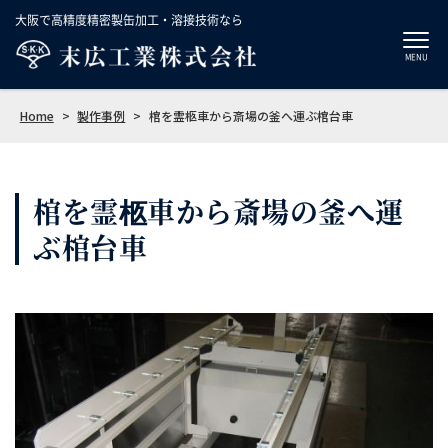
大阪で高精度精密製缶加工・溶接技術なら
MENU
Home
>
製作事例
>
棺を霊柩車から斎場の釜へ運ぶ棺台車
棺を霊柩車から斎場の釜へ運
ぶ棺台車